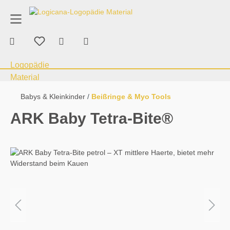
Produktberatung
+43 676 70 53 463
alt springen
Warenkorb enthält 0 Positionen. Der Ge
Therapie & Verbrauchsmaterial
Kauen &
Babys & Kleinkinder
Beißringe & Myo Tools
ARK Baby Tetra-Bite®
Bildergalerie überspringen