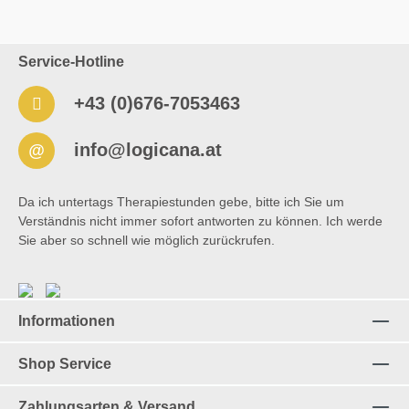
Härtegraden: Standard / weich – für leichtes Kauen XT
/ mittel – für mäßiges Kauen XXT / hart – für starkes
Kauen 📐 Maße Gesamtlänge: ca. 10 cm Breite: ca. 5
Service-Hotline
cm Dicke: ca. 1,2 cm 🧼 Reinigung
Spülmaschinengeeignet Abkochbar Reinigung mit
milder Seife oder aldehydfreiem
+43 (0)676-7053463
Desinfektionsmittel möglich ⚠️ Sicherheitshinweis Kein
Spielzeug – nur unter Aufsicht verwenden
Regelmäßige Kontrolle auf Abnutzung oder Schäden
info@logicana.at
@
Bei ersten Anzeichen von Verschleiß ersetzen
Empfohlen ab einem Alter von 3 Jahren
Da ich untertags Therapiestunden gebe, bitte ich Sie um
Verständnis nicht immer sofort antworten zu können. Ich werde
Sie aber so schnell wie möglich zurückrufen.
Informationen
Shop Service
Zahlungsarten & Versand