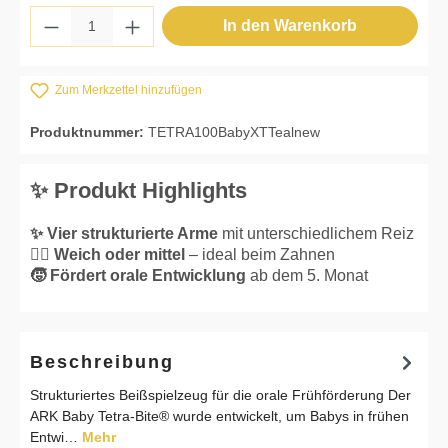
Produkt Anzahl: Gib den gewünschten Wert 
In den Warenkorb
Zum Merkzettel hinzufügen
Produktnummer:
TETRA100BabyXTTealnew
✨ Produkt Highlights
✨ Vier strukturierte Arme
mit unterschiedlichem Reiz
👌🏼 Weich oder mittel
– ideal beim Zahnen
🧒 Fördert orale Entwicklung
ab dem 5. Monat
Beschreibung
Strukturiertes Beißspielzeug für die orale Frühförderung Der
ARK Baby Tetra-Bite® wurde entwickelt, um Babys in frühen
Entwi…
Mehr