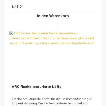
Ventilen, kompatibel.ACHTUNG: In einer Packung sind
8,45 €*
24 Strohhalmen enthalten!
In den Warenkorb
ARK flache texturierte Löffel
Flache strukturierte Löffel für die Beikosteinführung &
Lippenkräftigung Die flachen texturierten Löffel von