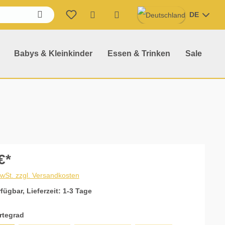
DE
Warenkorb enthält 0 Position
Babys & Kleinkinder
Essen & Trinken
Sale
€*
MwSt. zzgl. Versandkosten
fügbar, Lieferzeit: 1-3 Tage
auswählen
rtegrad