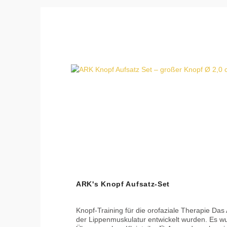
Produktgalerie überspringen
ARK's Knopf Aufsatz-Set
Knopf-Training für die orofaziale Therapie Das ARK’s S Button Tip Set enthält jeweils zwei Knopf-Aufsätze (insgesamt vier Größen), die für ein progressives Training
der Lippenmuskulatur entwickelt wurden. Es w