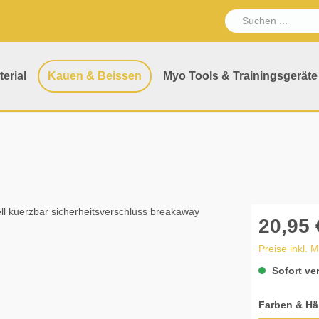
erial
Kauen & Beissen
Myo Tools & Trainingsgeräte
20,95 
Preise inkl. 
Sofort ver
Farben & Hä