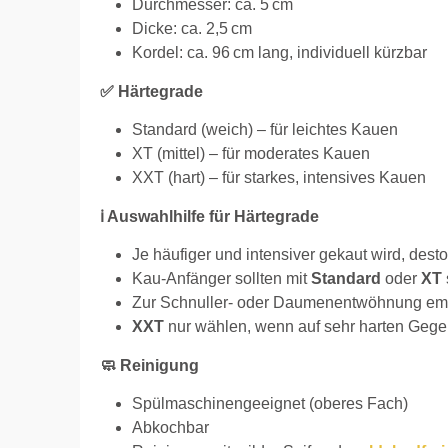
Durchmesser: ca. 5 cm
Dicke: ca. 2,5 cm
Kordel: ca. 96 cm lang, individuell kürzbar
✅ Härtegrade
Standard (weich) – für leichtes Kauen
XT (mittel) – für moderates Kauen
XXT (hart) – für starkes, intensives Kauen
ℹ️ Auswahlhilfe für Härtegrade
Je häufiger und intensiver gekaut wird, dest
Kau-Anfänger sollten mit
Standard
oder
XT
Zur Schnuller- oder Daumenentwöhnung em
XXT
nur wählen, wenn auf sehr harten Gege
🧼 Reinigung
Spülmaschinengeeignet (oberes Fach)
Abkochbar