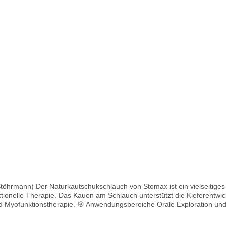
tes Kauen XT (mittel) – für moderates Kauen XXT
Details
schinengeeignet
prüfen & bei ersten Abnutzungszeichen ersetzen Bei starkem
hlt werden
hrmann) Der Naturkautschukschlauch von Stomax ist ein vielseitiges Hi
tionelle Therapie. Das Kauen am Schlauch unterstützt die Kieferentwick
oration und sensorische Reize (Mund & Hände) Training
 1 m bestellen und auf die gewünschte Länge zuschneiden Knoten
emovideo in der Vorschau) Für ältere Kinder/Erwachsene: Enden zusam