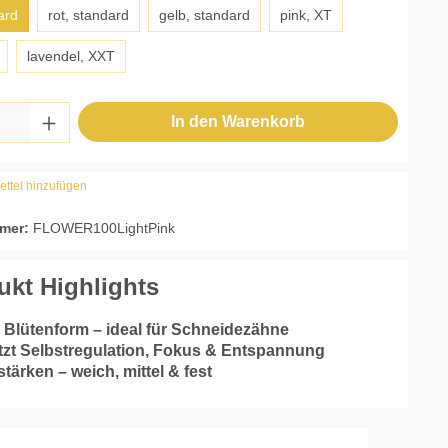
ard
rot, standard
gelb, standard
pink, XT
lavendel, XXT
 Anzahl: Gib den gewünschten Wert ein ode
In den Warenkorb
ttel hinzufügen
mer:
FLOWER100LightPink
ukt Highlights
 Blütenform – ideal für Schneidezähne
tzt Selbstregulation, Fokus & Entspannung
stärken – weich, mittel & fest