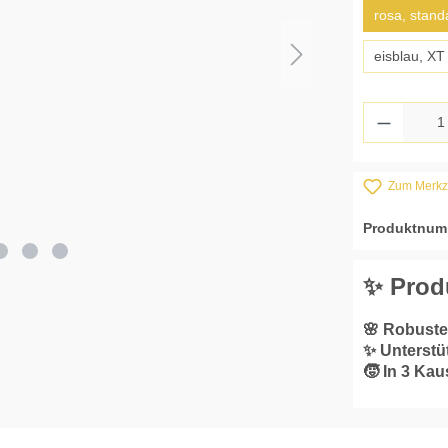
rosa, stand
eisblau, XT
Produkt
Zum Merkze
Produktnum
✨ Prod
🌸 Robuste
✨ Unterstü
🧒 In 3 Kau