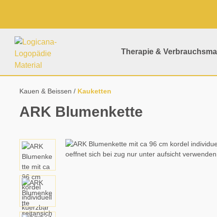
springen
Zur Hauptnavigation springen
Therapie & Verbrauchsmat
Kauen & Beissen
Kauketten
ARK Blumenkette
Bildergalerie überspringen