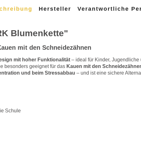
chreibung
Hersteller
Verantwortliche Pe
RK Blumenkette"
 Kauen mit den Schneidezähnen
esign mit hoher Funktionalität
– ideal für Kinder, Jugendlich
ie besonders geeignet für das
Kauen mit den Schneidezähnen 
nzentration und beim Stressabbau
– und ist eine sichere Alter
die Schule