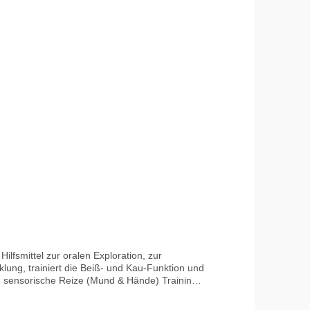
lfsmittel zur oralen Exploration, zur
lung, trainiert die Beiß- und Kau-Funktion und
mendrücken, ca. 2 cm dahinter fixieren und