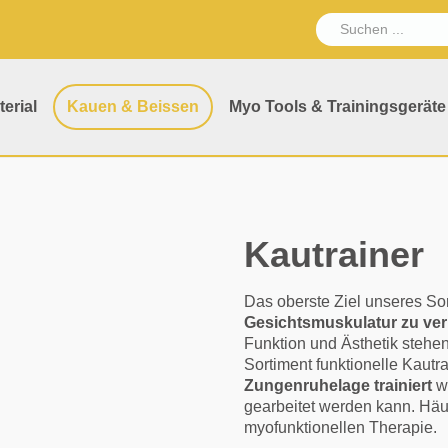
erial
Kauen & Beissen
Myo Tools & Trainingsgeräte
Kautrainer
Das oberste Ziel unseres Sor
Gesichtsmuskulatur zu ver
Funktion und Ästhetik stehen
Sortiment funktionelle Kautr
Zungenruhelage trainiert
we
gearbeitet werden kann. Häuf
myofunktionellen Therapie.