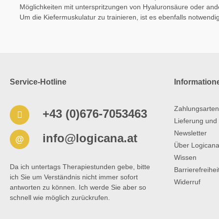
gesund 
Möglichkeiten mit unterspritzungen von Hyaluronsäure oder ander
Vorteile
Um die Kiefermuskulatur zu trainieren, ist es ebenfalls notwend
Minuten
Funktion
Der Myo
Ziele de
Therapi
einschl
ngZunge
Service-Hotline
Information
Schluck
besonde
Lebensg
Zahlungsarten
und sta
+43 (0)676-7053463
reduzie
Lieferung und
Nährstof
Newsletter
info@logicana.at
des Mun
@
Über Logican
Myo Mun
Lösung, 
Wissen
natürlic
Da ich untertags Therapiestunden gebe, bitte
Barrierefreihe
Gesundh
ich Sie um Verständnis nicht immer sofort
Myo Mun
Widerruf
antworten zu können. Ich werde Sie aber so
du in d
schnell wie möglich zurückrufen.
findest 
Ergebni
erzielen