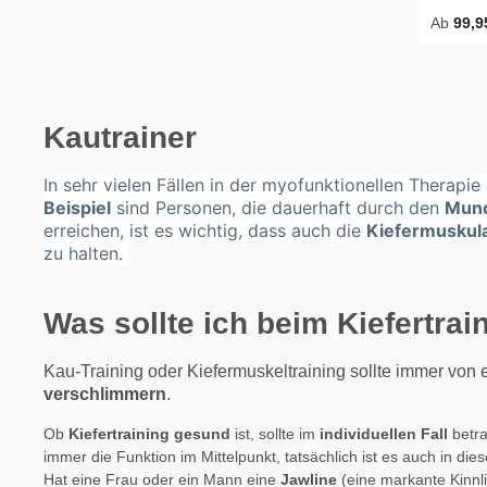
Förderu
Wasser r
Ab
99,9
dient.Au
Optiona
Zahnsch
auskochen 🌱 Material & 
erkennt
Lebensmi
Silikon
Deutsch
für Zah
für maxi
Griff, d
Oberfläc
Kautrainer
liegt a
Backen
und erle
frei, re
In sehr vielen Fällen in der myofunktionellen Therapi
Handhab
Herstell
Beispiel
sind Personen, die dauerhaft durch den
Entwick
Mun
Bruch o
Munchee
Erwachs
erreichen, ist es wichtig, dass auch die
Kiefermuskula
Mundhyg
(Versch
zu halten.
Zahnfle
eigenes
Erfinder
durch F
jedoch,
Was sollte ich beim Kiefertra
Gerät no
hat. Kau
Kiefermu
Kau-Training oder Kiefermuskeltraining sollte immer von 
die rest
verschlimmern
.
Mundmus
Gesundh
Ob
Kiefertraining gesund
ist, sollte im
individuellen Fall
betra
Genau w
immer die Funktion im Mittelpunkt, tatsächlich ist es auch in die
Körper 
Hat eine Frau oder ein Mann eine
Jawline
(eine markante Kinnlin
Gesicht