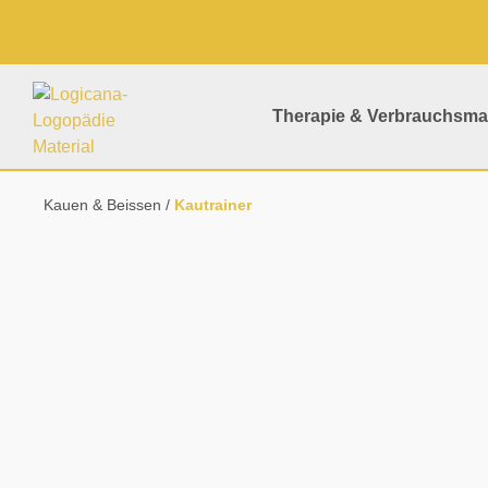
springen
Zur Hauptnavigation springen
Therapie & Verbrauchsmat
Kauen & Beissen
Kautrainer