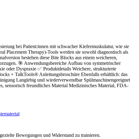
sierung bei Patient:innen mit schwacher Kiefermuskulatur, wie sie
Oral Placement Therapy)-Tools werden sie sowohl diagnostisch als
inalversion bestehen diese Bite Blocks aus einem weicheren,
he bevorzugen. 🎯 Anwendungsbereiche Aufbau von symmetrischer
ie oder Dyspraxie ✅ Produktdetails Weichere, strukturierte
Blocks + TalkTools® Anleitungsbroschüre Ebenfalls erhältlich: das
 Reinigung Langlebig und wiederverwendbar Spülmaschinengeeignet
es, sensorisch freundliches Material Medizinisches Material, FDA-
 gezielte Bewegungen und Widerstand zu trainieren.