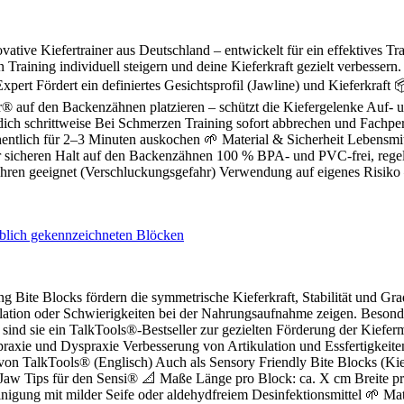
ovative Kiefertrainer aus Deutschland – entwickelt für ein effektives
Training individuell steigern und deine Kieferkraft gezielt verbesser
rt Fördert ein definiertes Gesichtsprofil (Jawline) und Kieferkraft 📦
 auf den Backenzähnen platzieren – schützt die Kiefergelenke Auf-
e dich schrittweise Bei Schmerzen Training sofort abbrechen und Fach
ntlich für 2–3 Minuten auskochen 🌱 Material & Sicherheit Lebensmitte
r sicheren Halt auf den Backenzähnen 100 % BPA- und PVC-frei, regelmäß
ahren geeignet (Verschluckungsgefahr) Verwendung auf eigenes Risik
 Bite Blocks fördern die symmetrische Kieferkraft, Stabilität und Gra
lation oder Schwierigkeiten bei der Nahrungsaufnahme zeigen. Besonder
he sind sie ein TalkTools®-Bestseller zur gezielten Förderung der Ki
Apraxie und Dyspraxie Verbesserung von Artikulation und Essfertigkeiten
von TalkTools® (Englisch) Auch als Sensory Friendly Bite Blocks (Kie
Jaw Tips für den Sensi® 📐 Maße Länge pro Block: ca. X cm Breite pr
igung mit milder Seife oder aldehydfreiem Desinfektionsmittel 🌱 Mat