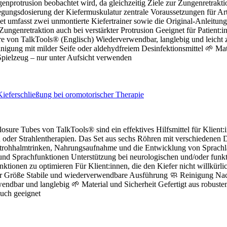
nprotrusion beobachtet wird, da gleichzeitig Ziele zur Zungenretraktio
egungsdosierung der Kiefermuskulatur zentrale Voraussetzungen für Artik
Set umfasst zwei unmontierte Kiefertrainer sowie die Original-Anleit
ngenretraktion auch bei verstärkter Protrusion Geeignet für Patient:in
re von TalkTools® (Englisch) Wiederverwendbar, langlebig und leicht 
igung mit milder Seife oder aldehydfreiem Desinfektionsmittel 🌱 Mat
Spielzeug – nur unter Aufsicht verwenden
losure Tubes von TalkTools® sind ein effektives Hilfsmittel für Klient
n oder Strahlentherapien. Das Set aus sechs Röhren mit verschiedenen
 Strohhalmtrinken, Nahrungsaufnahme und die Entwicklung von Sprach
 und Sprachfunktionen Unterstützung bei neurologischen und/oder fun
unktionen zu optimieren Für Klient:innen, die den Kiefer nicht willkü
fter Größe Stabile und wiederverwendbare Ausführung 🧼 Reinigung Na
ndbar und langlebig 🌱 Material und Sicherheit Gefertigt aus robuste
uch geeignet