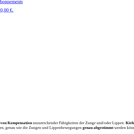
bonnements
0,00 €.
 von Kompensation
unzureichender Fähigkeiten der Zunge und/oder Lippen.
Kiefe
üssen, genau wie die Zungen und Lippenbewegungen
genau abgestimmt
werden könn