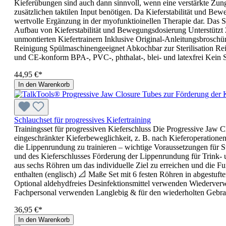
Kieferübungen sind auch dann sinnvoll, wenn eine verstärkte Zunge
zusätzlichen taktilen Input benötigen. Da Kieferstabilität und Bew
wertvolle Ergänzung in der myofunktioinellen Therapie dar. Das 
Aufbau von Kieferstabilität und Bewegungsdosierung Unterstützt Zu
unmontierten Kiefertrainern Inklusive Original-Anleitungsbroschü
Reinigung Spülmaschinengeeignet Abkochbar zur Sterilisation Rein
und CE-konform BPA-, PVC-, phthalat-, blei- und latexfrei Kein 
44,95 €*
In den Warenkorb
Schlauchset für progressives Kiefertraining
Trainingsset für progressiven Kieferschluss Die Progressive Jaw C
eingeschränkter Kieferbeweglichkeit, z. B. nach Kieferoperatione
die Lippenrundung zu trainieren – wichtige Voraussetzungen für
und des Kieferschlusses Förderung der Lippenrundung für Trink-
aus sechs Röhren um das individuelle Ziel zu erreichen und die F
enthalten (englisch) 📐 Maße Set mit 6 festen Röhren in abgestu
Optional aldehydfreies Desinfektionsmittel verwenden Wiederverwe
Fachpersonal verwenden Langlebig & für den wiederholten Gebra
36,95 €*
In den Warenkorb