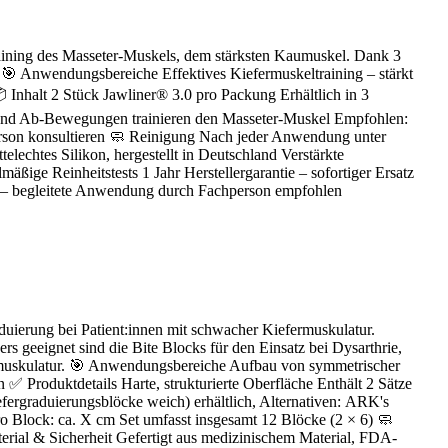
 Training des Masseter-Muskels, dem stärksten Kaumuskel. Dank 3
n. 🎯 Anwendungsbereiche Effektives Kiefermuskeltraining – stärkt
 Inhalt 2 Stück Jawliner® 3.0 pro Packung Erhältlich in 3
 und Ab-Bewegungen trainieren den Masseter-Muskel Empfohlen:
person konsultieren 🧼 Reinigung Nach jeder Anwendung unter
lechtes Silikon, hergestellt in Deutschland Verstärkte
ige Reinheitstests 1 Jahr Herstellergarantie – sofortiger Ersatz
o – begleitete Anwendung durch Fachperson empfohlen
duierung bei Patient:innen mit schwacher Kiefermuskulatur.
s geeignet sind die Bite Blocks für den Einsatz bei Dysarthrie,
efermuskulatur. 🎯 Anwendungsbereiche Aufbau von symmetrischer
 ✅ Produktdetails Harte, strukturierte Oberfläche Enthält 2 Sätze
fergraduierungsblöcke weich) erhältlich, Alternativen: ARK's
o Block: ca. X cm Set umfasst insgesamt 12 Blöcke (2 × 6) 🧼
erial & Sicherheit Gefertigt aus medizinischem Material, FDA-