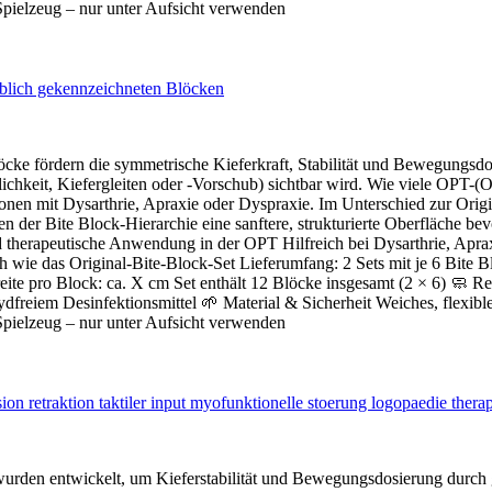
Spielzeug – nur unter Aufsicht verwenden
löcke fördern die symmetrische Kieferkraft, Stabilität und Bewegungsdo
ichkeit, Kiefergleiten oder -Vorschub) sichtbar wird. Wie viele OPT-(
rsonen mit Dysarthrie, Apraxie oder Dyspraxie. Im Unterschied zur Orig
eiten der Bite Block-Hierarchie eine sanftere, strukturierte Oberfläc
 therapeutische Anwendung in der OPT Hilfreich bei Dysarthrie, Aprax
ch wie das Original-Bite-Block-Set Lieferumfang: 2 Sets mit je 6 Bite 
eite pro Block: ca. X cm Set enthält 12 Blöcke insgesamt (2 × 6) 🧼
ydfreiem Desinfektionsmittel 🌱 Material & Sicherheit Weiches, flexibl
Spielzeug – nur unter Aufsicht verwenden
 wurden entwickelt, um Kieferstabilität und Bewegungsdosierung durch