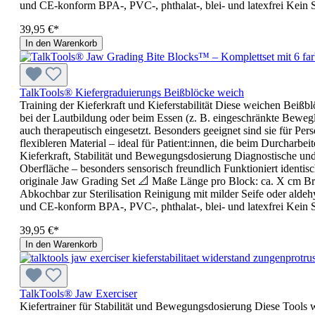
und CE-konform BPA-, PVC-, phthalat-, blei- und latexfrei Kein 
39,95 €*
In den Warenkorb
TalkTools® Kiefergraduierungs Beißblöcke weich
Training der Kieferkraft und Kieferstabilität Diese weichen Beißb
bei der Lautbildung oder beim Essen (z. B. eingeschränkte Bewegl
auch therapeutisch eingesetzt. Besonders geeignet sind sie für Pe
flexibleren Material – ideal für Patient:innen, die beim Durcharb
Kieferkraft, Stabilität und Bewegungsdosierung Diagnostische und
Oberfläche – besonders sensorisch freundlich Funktioniert identis
originale Jaw Grading Set 📐 Maße Länge pro Block: ca. X cm Br
Abkochbar zur Sterilisation Reinigung mit milder Seife oder aldeh
und CE-konform BPA-, PVC-, phthalat-, blei- und latexfrei Kein 
39,95 €*
In den Warenkorb
TalkTools® Jaw Exerciser
Kiefertrainer für Stabilität und Bewegungsdosierung Diese Tools