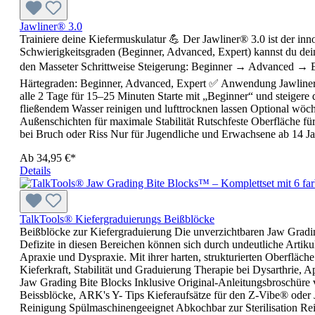
Jawliner® 3.0
Trainiere deine Kiefermuskulatur 💪 Der Jawliner® 3.0 ist der inn
Schwierigkeitsgraden (Beginner, Advanced, Expert) kannst du dein 
den Masseter Schrittweise Steigerung: Beginner → Advanced → Expe
Härtegraden: Beginner, Advanced, Expert ✅ Anwendung Jawliner®
alle 2 Tage für 15–25 Minuten Starte mit „Beginner“ und steiger
fließendem Wasser reinigen und lufttrocknen lassen Optional wöche
Außenschichten für maximale Stabilität Rutschfeste Oberfläche fü
bei Bruch oder Riss Nur für Jugendliche und Erwachsene ab 14 J
Ab
34,95 €*
Details
TalkTools® Kiefergraduierungs Beißblöcke
Beißblöcke zur Kiefergraduierung Die unverzichtbaren Jaw Grading
Defizite in diesen Bereichen können sich durch undeutliche Artiku
Apraxie und Dyspraxie. Mit ihrer harten, strukturierten Oberfläc
Kieferkraft, Stabilität und Graduierung Therapie bei Dysarthrie, 
Jaw Grading Bite Blocks Inklusive Original-Anleitungsbroschüre 
Beissblöcke, ARK's Y- Tips Kieferaufsätze für den Z-Vibe® oder 
Reinigung Spülmaschinengeeignet Abkochbar zur Sterilisation Rein