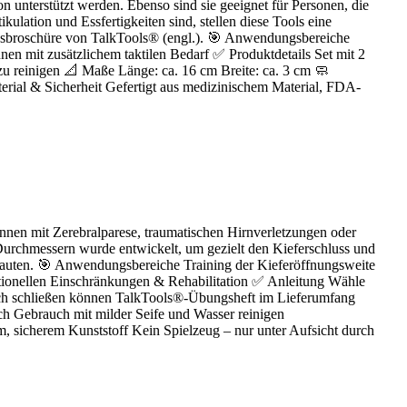
n unterstützt werden. Ebenso sind sie geeignet für Personen, die
ulation und Essfertigkeiten sind, stellen diese Tools eine
ungsbroschüre von TalkTools® (engl.). 🎯 Anwendungsbereiche
nen mit zusätzlichem taktilen Bedarf ✅ Produktdetails Set mit 2
zu reinigen 📐 Maße Länge: ca. 16 cm Breite: ca. 3 cm 🧼
erial & Sicherheit Gefertigt aus medizinischem Material, FDA-
:innen mit Zerebralparese, traumatischen Hirnverletzungen oder
 Durchmessern wurde entwickelt, um gezielt den Kieferschluss und
lauten. 🎯 Anwendungsbereiche Training der Kieferöffnungsweite
ktionellen Einschränkungen & Rehabilitation ✅ Anleitung Wähle
rlich schließen können TalkTools®-Übungsheft im Lieferumfang
ch Gebrauch mit milder Seife und Wasser reinigen
m, sicherem Kunststoff Kein Spielzeug – nur unter Aufsicht durch