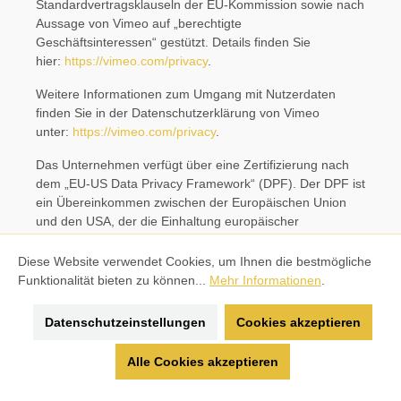
Standardvertragsklauseln der EU-Kommission sowie nach
Aussage von Vimeo auf „berechtigte
Geschäftsinteressen“ gestützt. Details finden Sie
hier:
https://vimeo.com/privacy
.
Weitere Informationen zum Umgang mit Nutzerdaten
finden Sie in der Datenschutzerklärung von Vimeo
unter:
https://vimeo.com/privacy
.
Das Unternehmen verfügt über eine Zertifizierung nach
dem „EU-US Data Privacy Framework“ (DPF). Der DPF ist
ein Übereinkommen zwischen der Europäischen Union
und den USA, der die Einhaltung europäischer
Datenschutzstandards bei Datenverarbeitungen in den
USA gewährleisten soll. Jedes nach dem DPF zertifizierte
Diese Website verwendet Cookies, um Ihnen die bestmögliche
Unternehmen verpflichtet sich, diese
Funktionalität bieten zu können...
Mehr Informationen
.
Datenschutzstandards einzuhalten. Weitere Informationen
hierzu erhalten Sie vom Anbieter unter folgendem
Datenschutzeinstellungen
Cookies akzeptieren
Link:
https://www.dataprivacyframework.gov/participant/57
11
.
Alle Cookies akzeptieren
Doofinder