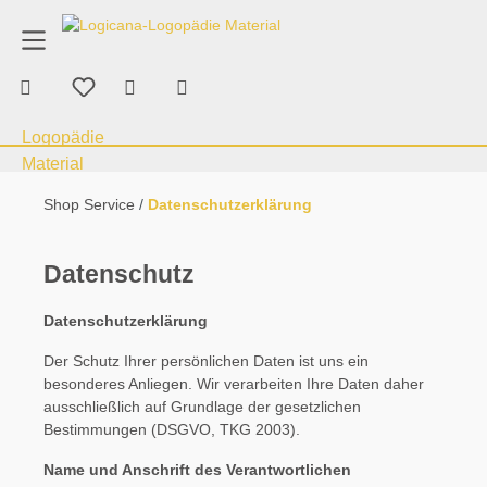
Produktberatung
+43 676 70 53 463
alt springen
Warenkorb enthält 0 Positionen. Der Ge
Therapie & Verbrauchsmaterial
Kauen &
Shop Service
Datenschutzerklärung
Datenschutz
Datenschutzerklärung
Der Schutz Ihrer persönlichen Daten ist uns ein
besonderes Anliegen. Wir verarbeiten Ihre Daten daher
ausschließlich auf Grundlage der gesetzlichen
Bestimmungen (DSGVO, TKG 2003).
Name und Anschrift des Verantwortlichen