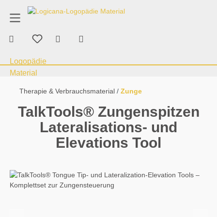
Produktberatung
+43 676 70 53 463
alt springen
Warenkorb enthält 0 Positionen. Der Ge
Therapie & Verbrauchsmaterial
Kauen &
Therapie & Verbrauchsmaterial
Zunge
TalkTools® Zungenspitzen
Lateralisations- und
Elevations Tool
Bildergalerie überspringen