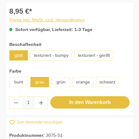
8,95 €*
Preise inkl. MwSt. zzgl. Versandkosten
Sofort verfügbar, Lieferzeit: 1-3 Tage
auswählen
Beschaffenheit
glatt
texturiert - bumpy
texturiert - gerillt
auswählen
Farbe
bunt
grau
grün
orange
schwarz
Produkt Anzahl: Gib den gewünschten Wert 
In den Warenkorb
Zum Merkzettel hinzufügen
Produktnummer:
3075-S1