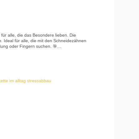
für alle, die das Besondere lieben. Die
 Ideal für alle, die mit den Schneidezähnen
dung oder Fingern suchen. 🎯
kaut wird, desto härter sollte der Härtegrad
Kaubedarf: XXT oder alternativ der ARK Y-
leinteile – Erstickungsgefahr bei