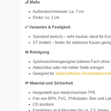
📐 Maße
Außendurchmesser: ca. 7 cm
Dicke: ca. 1 cm
✅ Varianten & Festigkeit
Standard (weich) – sehr kaubar, ideal für Ein
XT (mittel) – fester, für stärkeres Kauen geei
🧼 Reinigung
Spülmaschinengeeignet (oberes Fach ohne z
Abkochbar oder mit milder Seife reinigen
Geeignet für
aldehydfreies Desinfektionsmi
🌱 Material und Sicherheit
Hergestellt aus medizinischem TPE
Frei von BPA, PVC, Phthalaten, Blei und La
CE-konform
Empfohlen ab 6 Monaten bis ca. 2,5 Jahren