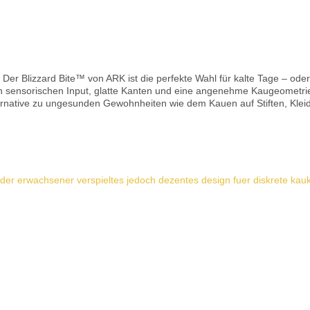
Der Blizzard Bite™ von ARK ist die perfekte Wahl für kalte Tage – oder 
ten sensorischen Input, glatte Kanten und eine angenehme Kaugeometrie.
ernative zu ungesunden Gewohnheiten wie dem Kauen auf Stiften, Klei
n oder einfach bei generellem Kautrieb ✅ Härtegrade & Empfehlung Standard (weich) – für
n XXT (hart) – für starkes, intensives Kauen Je häufiger und kräftiger ge
ntwöhnung von Schnuller/Daumen: weich oder mittel Bei sehr starkem 
Details
 oder aldehydfreiem
Jahren empfohlen Kette & Verschluss nicht zum Kauen gedacht Enthält K
eren und bei Abnutzung umgehend austauschen