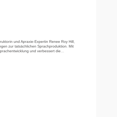
ruktorin und Apraxie-Expertin Renee Roy Hill,
gen zur tatsächlichen Sprachproduktion. Mit
 Sprachentwicklung und verbessert die
Sie die Anwendung mit dem Kurs „A Sensory-
ile – nur unter Aufsicht von Erwachsenen