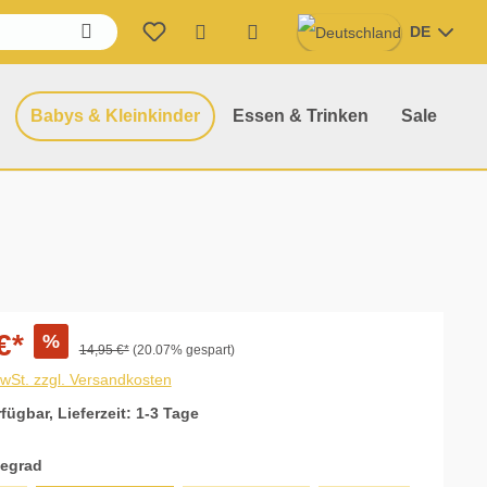
DE
Warenkorb enthält 0 Position
Babys & Kleinkinder
Essen & Trinken
Sale
€*
%
14,95 €*
(20.07% gespart)
MwSt. zzgl. Versandkosten
fügbar, Lieferzeit: 1-3 Tage
auswählen
tegrad