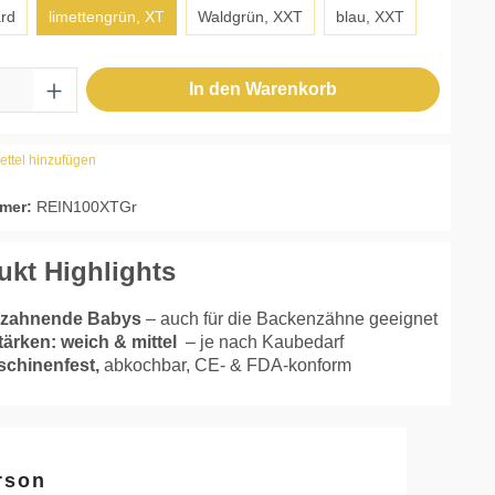
ard
limettengrün, XT
Waldgrün, XXT
blau, XXT
 Anzahl: Gib den gewünschten Wert ein ode
In den Warenkorb
ttel hinzufügen
mer:
REIN100XTGr
ukt Highlights
ür zahnende Babys
– auch für die Backenzähne geeignet
tärken: weich & mittel
– je nach Kaubedarf
aschinenfest,
abkochbar, CE- & FDA-konform
rson