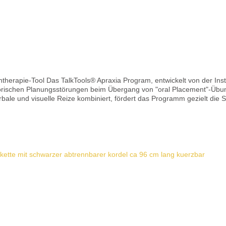
therapie-Tool Das TalkTools® Apraxia Program, entwickelt von der Inst
torischen Planungsstörungen beim Übergang von "oral Placement"-Übun
erbale und visuelle Reize kombiniert, fördert das Programm gezielt die
d Erwachsene mit Sprechapraxie 📦 Produktdetails 1 Set bilabialer Formen 1 Set taktiler
r im Set erhältlich Anleitung und Demo-Videos (Englisch) Optimieren 
sser reinigen Geeignet für aldehydfreies
Details
 Material & Sicherheit Gefertigt aus FDA- & CE-konformen Materialien Frei
 Spielzeug! Nur zu therapeutischen Zwecken verwenden Enthält Kleinte