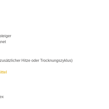
steiger
gnet
usätzlicher Hitze oder Trocknungszyklus)
ttel
tex