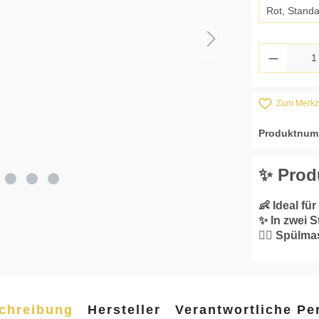
Rot, Stand
Produkt
Zum Merkze
Produktnum
✨ Prod
👶 Ideal f
✨ In zwei S
👌🏼 Spülm
chreibung
Hersteller
Verantwortliche Pe