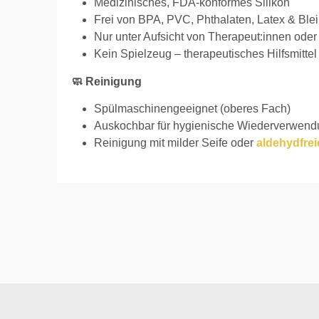
Medizinisches, FDA-konformes Silikon
Frei von BPA, PVC, Phthalaten, Latex & Blei
Nur unter Aufsicht von Therapeut:innen od
Kein Spielzeug – therapeutisches Hilfsmittel
🧼 Reinigung
Spülmaschinengeeignet (oberes Fach)
Auskochbar für hygienische Wiederverwendu
Reinigung mit milder Seife oder
aldehydfrei