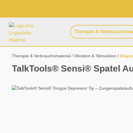
springen
Zur Hauptnavigation springen
Therapie & Verbrauchsmat
Therapie & Verbrauchsmaterial
Vibration & Stimulation
Diagno
TalkTools® Sensi® Spatel Au
Bildergalerie überspringen