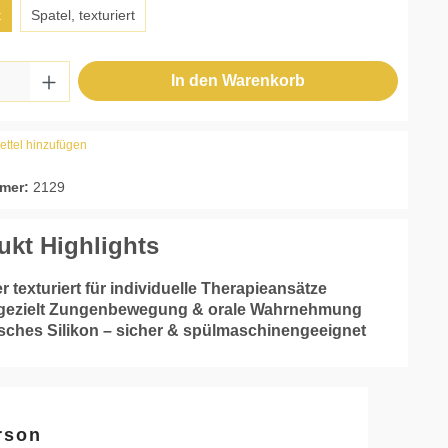
t
Spatel, texturiert
 Anzahl: Gib den gewünschten Wert ein ode
In den Warenkorb
ttel hinzufügen
mer:
2129
ukt Highlights
er texturiert für individuelle Therapieansätze
t gezielt Zungenbewegung & orale Wahrnehmung
isches Silikon – sicher & spülmaschinengeeignet
rson