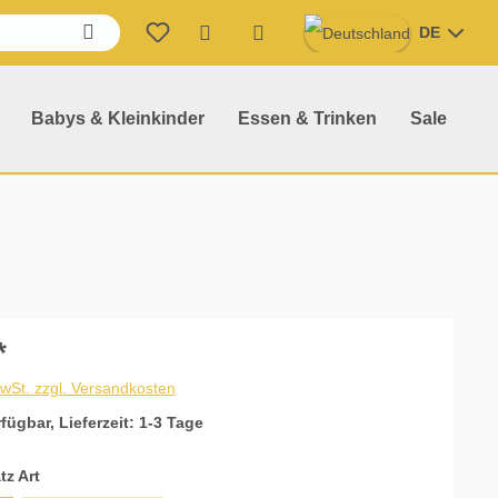
DE
Warenkorb enthält 0 Position
Babys & Kleinkinder
Essen & Trinken
Sale
*
MwSt. zzgl. Versandkosten
fügbar, Lieferzeit: 1-3 Tage
auswählen
tz Art