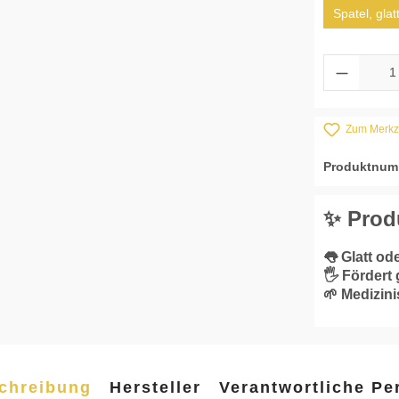
Spatel, glat
Produkt
Zum Merkze
Produktnum
✨ Prod
👅 Glatt od
🖐️ Förder
🌱 Medizin
chreibung
Hersteller
Verantwortliche Pe