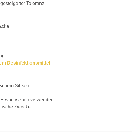
gesteigerter Toleranz
läche
ung
em Desinfektionsmittel
ischem Silikon
er Erwachsenen verwenden
eutische Zwecke