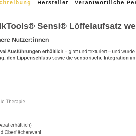
chreibung
Hersteller
Verantwortliche Pe
lkTools® Sensi® Löffelaufsatz we
here Nutzer:innen
zwei Ausführungen erhältlich
– glatt und texturiert –
und wurde
ng, den Lippenschluss
sowie die
sensorische Integration
im
ale Therapie
rat erhältlich)
und Oberflächenwahl