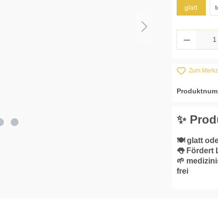
glatt
t
Produkt
Zum Merkze
Produktnum
✨ Prod
🍽️ glatt od
👅 Fördert
🌱 medizin
frei