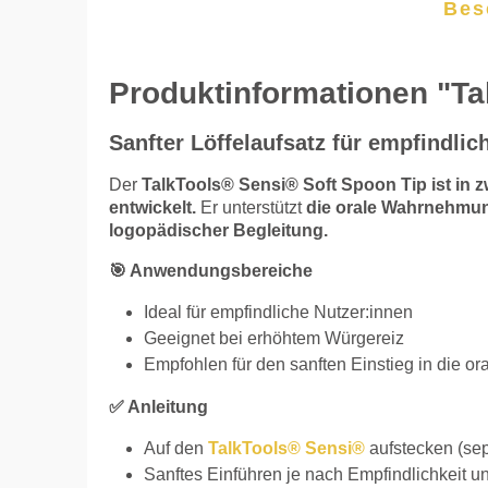
Bes
Produktinformationen "Ta
Sanfter Löffelaufsatz für empfindlic
Der
TalkTools® Sensi® Soft Spoon Tip ist in 
entwickelt.
Er unterstützt
die orale Wahrnehmu
logopädischer Begleitung.
🎯 Anwendungsbereiche
Ideal für empfindliche Nutzer:innen
Geeignet bei erhöhtem Würgereiz
Empfohlen für den sanften Einstieg in die or
✅ Anleitung
Auf den
TalkTools® Sensi®
aufstecken (sepa
Sanftes Einführen je nach Empfindlichkeit 