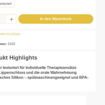
exturiert
 Anzahl: Gib den gewünschten Wert ein ode
In den Warenkorb
ttel hinzufügen
mer:
2102
ukt Highlights
er texturiert für individuelle Therapieansätze
 Lippenschluss und die orale Wahrnehmung
isches Silikon – spülmaschinengeeignet und BPA-