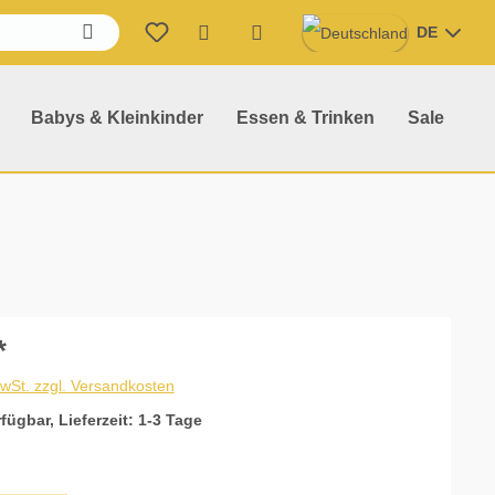
DE
Warenkorb enthält 0 Position
Babys & Kleinkinder
Essen & Trinken
Sale
*
MwSt. zzgl. Versandkosten
fügbar, Lieferzeit: 1-3 Tage
hlen