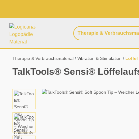
springen
Zur Hauptnavigation springen
Therapie & Verbrauchsmat
Therapie & Verbrauchsmaterial
Vibration & Stimulation
Löffel
TalkTools® Sensi® Löffelauf
Bildergalerie überspringen