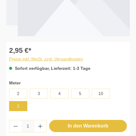
2,95 €*
Preise inkl. MwSt. zzgl. Versandkosten
Sofort verfügbar, Lieferzeit: 1-3 Tage
auswählen
Meter
2
3
4
5
10
1
Produkt Anzahl: Gib den gewünschten Wert 
In den Warenkorb