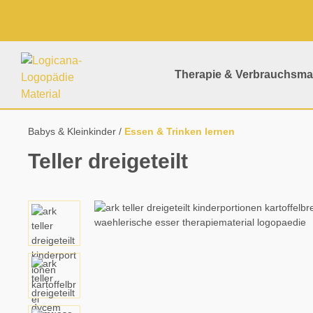
springen
Zur Hauptnavigation springen
Therapie & Verbrauchsmat
Babys & Kleinkinder
Essen & Trinken lernen
Teller dreigeteilt
Bildergalerie überspringen