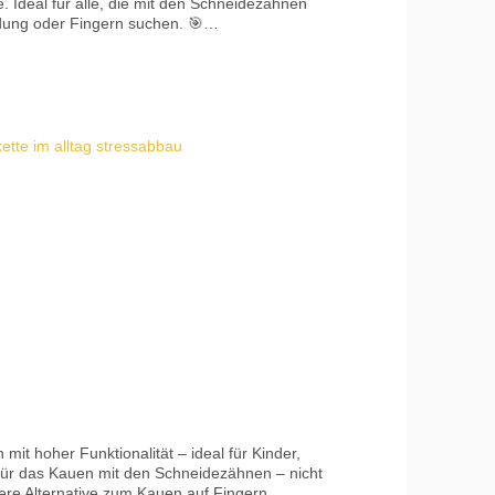
 Ideal für alle, die mit den Schneidezähnen
dung oder Fingern suchen. 🎯
kaut wird, desto härter sollte der Härtegrad
Kaubedarf: XXT oder alternativ der ARK Y-
leinteile – Erstickungsgefahr bei
für das Kauen mit den Schneidezähnen – nicht
here Alternative zum Kauen auf Fingern,