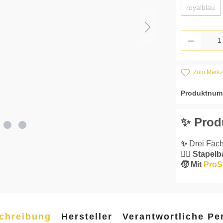
royalblau
(Diese Op
Produkt
Zum Merkze
Produktnum
✨ Prod
✨
Drei Fäch
👌🏼 Stapel
🧒 Mit
ProS
chreibung
Hersteller
Verantwortliche Pe