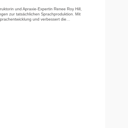
ruktorin und Apraxie-Expertin Renee Roy Hill,
gen zur tatsächlichen Sprachproduktion. Mit
 Sprachentwicklung und verbessert die
Sie die Anwendung mit dem Kurs „A Sensory-
ile – nur unter Aufsicht von Erwachsenen