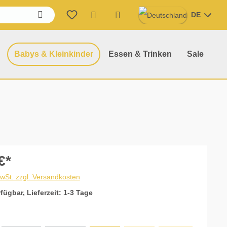
DE
Warenkorb enthält 0 Position
Babys & Kleinkinder
Essen & Trinken
Sale
€*
MwSt. zzgl. Versandkosten
fügbar, Lieferzeit: 1-3 Tage
ählen