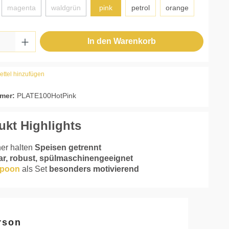
magenta
waldgrün
pink
petrol
orange
tion ist zurzeit nicht verfügbar.)
(Diese Option ist zurzeit nicht verfügbar.)
(Diese Option ist zurzeit nicht verfügbar.)
 Anzahl: Gib den gewünschten Wert ein ode
In den Warenkorb
ttel hinzufügen
mer:
PLATE100HotPink
ukt Highlights
er halten
Speisen getrennt
bar, robust, spülmaschinengeeignet
poon
als Set
besonders motivierend
rson