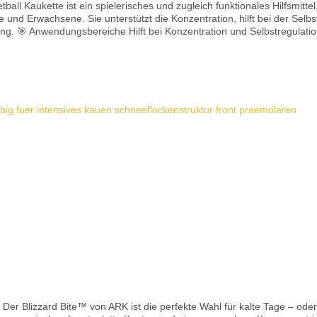
all Kaukette ist ein spielerisches und zugleich funktionales Hilfsmitt
e und Erwachsene. Sie unterstützt die Konzentration, hilft bei der Selbs
Kaubedarf in
Härtegrad passend zur Kaustärke wählen Immer
): Für leichtes bis moderates Kauen XT (mittel): Für
ehr starkes und intensives Kaubedürfnis Je häufiger und intensiver gek
ng von Schnuller oder Daumen: mit Standard oder XT beginnen XXT nu
Details
nigen 🌱 Material und Sicherheit Hergestellt in den USA aus medizinischem
C, Phthalaten, Blei & Latex Altersempfehlung: ab 3 Jahren Kein Spielz
 ersetzen Die Kette verfügt über einen Sicherheitsverschluss, der sic
Der Blizzard Bite™ von ARK ist die perfekte Wahl für kalte Tage – oder 