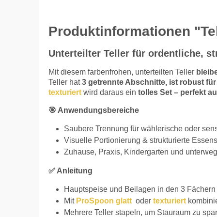
Produktinformationen "Tell
Unterteilter Teller für ordentliche, s
Mit diesem farbenfrohen, unterteilten Teller
bleib
Teller hat
3 getrennte Abschnitte, ist robust fü
texturiert
wird daraus ein
tolles Set – perfekt 
🎯 Anwendungsbereiche
Saubere Trennung für wählerische oder sens
Visuelle Portionierung & strukturierte Essen
Zuhause, Praxis, Kindergarten und unterwe
✅ Anleitung
Hauptspeise und Beilagen in den 3 Fächern 
Mit
ProSpoon glatt
oder
texturiert
kombini
Mehrere Teller stapeln, um Stauraum zu spa