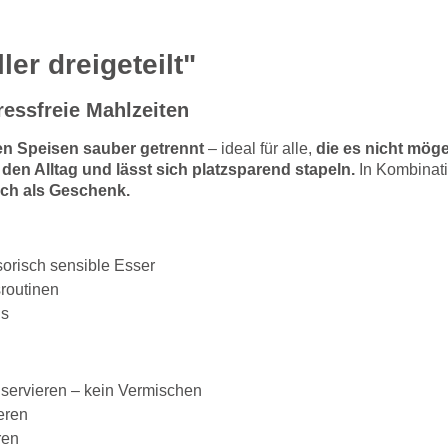
er dreigeteilt"
tressfreie Mahlzeiten
en Speisen sauber getrennt
– ideal für alle,
die es nicht mög
r den Alltag und lässt sich platzsparend stapeln.
In Kombinat
auch als Geschenk.
orisch sensible Esser
sroutinen
gs
servieren – kein Vermischen
eren
ren