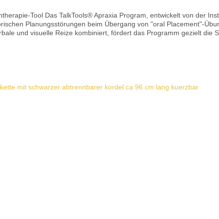
therapie-Tool Das TalkTools® Apraxia Program, entwickelt von der Inst
torischen Planungsstörungen beim Übergang von "oral Placement"-Übun
erbale und visuelle Reize kombiniert, fördert das Programm gezielt die
d Erwachsene mit Sprechapraxie 📦 Produktdetails 1 Set bilabialer Formen 1 Set taktiler
r im Set erhältlich Anleitung und Demo-Videos (Englisch) Optimieren 
sser reinigen Geeignet für aldehydfreies
Details
 Material & Sicherheit Gefertigt aus FDA- & CE-konformen Materialien Frei
 Spielzeug! Nur zu therapeutischen Zwecken verwenden Enthält Kleinte