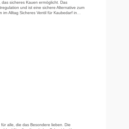
el, das sicheres Kauen ermöglicht. Das
tregulation und ist eine sichere Alternative zum
aut wird, desto härter sollte der Härtegrad
r wählen, wenn sehr fest oder intensiv auf
eug – Verwendung nur unter Aufsicht
h bei Zug automatisch öffnet Haltbarkeit
für alle, die das Besondere lieben. Die