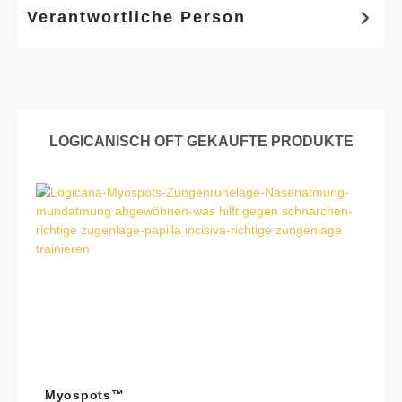
Verantwortliche Person
Produktgalerie überspringen
LOGICANISCH OFT GEKAUFTE PRODUKTE
Myospots™