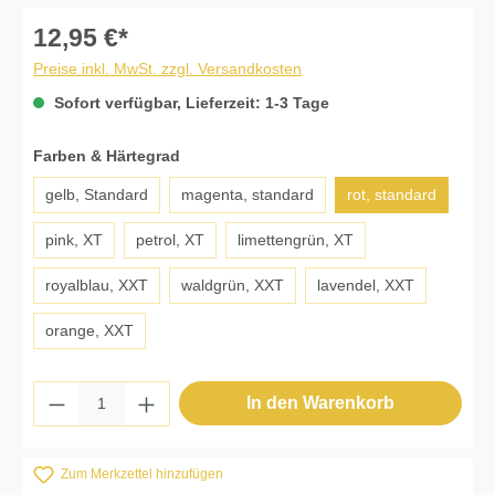
12,95 €*
Preise inkl. MwSt. zzgl. Versandkosten
Sofort verfügbar, Lieferzeit: 1-3 Tage
auswählen
Farben & Härtegrad
gelb, Standard
magenta, standard
rot, standard
pink, XT
petrol, XT
limettengrün, XT
royalblau, XXT
waldgrün, XXT
lavendel, XXT
orange, XXT
Produkt Anzahl: Gib den gewünschten Wert 
In den Warenkorb
Zum Merkzettel hinzufügen