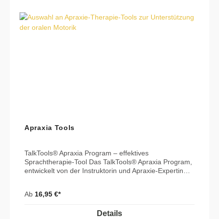
Apraxia Tools
TalkTools® Apraxia Program – effektives
Sprachtherapie-Tool Das TalkTools® Apraxia Program,
entwickelt von der Instruktorin und Apraxie-Expertin
Renee Roy Hill, MS, CCC-SLP, unterstützt Klient:innen
mit motorischen Planungsstörungen beim Übergang
Ab
16,95 €*
von "oral Placement"-Übungen zur tatsächlichen
Sprachproduktion. Mit einem multisensorischen
Details
Ansatz, der taktile, verbale und visuelle Reize