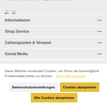
Informationen
Shop Service
Zahlungsarten & Versand
Social Media
Diese Website verwendet Cookies, um Ihnen die bestmögliche
Vertrag widerrufen
Funktionalität bieten zu können...
Mehr Informationen
.
*Alle Preise inkl. gesetzl. Mehrwertsteuer zzgl.
Versandkosten
Datenschutzeinstellungen
Cookies akzeptieren
und ggf. Nachnahmegebühren, wenn nicht anders angegeben.
Alle Cookies akzeptieren
made with ♡ by
Spitting Llama