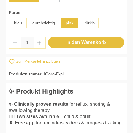
auswählen
Farbe
blau
durchsichtig
pink
türkis
Produkt Anzahl: Gib den gewünschten Wert 
In den Warenkorb
Zum Merkzettel hinzufügen
Produktnummer:
IQoro-E-pi
✨ Produkt Highlights
✨ Clinically proven results
for reflux, snoring &
swallowing therapy
👌🏼 Two sizes available
– child & adult
📱 Free app
for reminders, videos & progress tracking